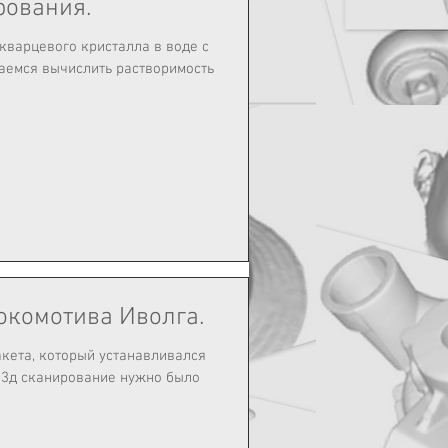
рования.
кварцевого кристалла в воде с
окомотива Иволга.
кета, который устанавливался
о