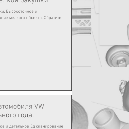
елкой ракушки.
ное и
елкого объекта. Обратите
автомобиля VW
ьного года.
ое и детальное 3д сканирование