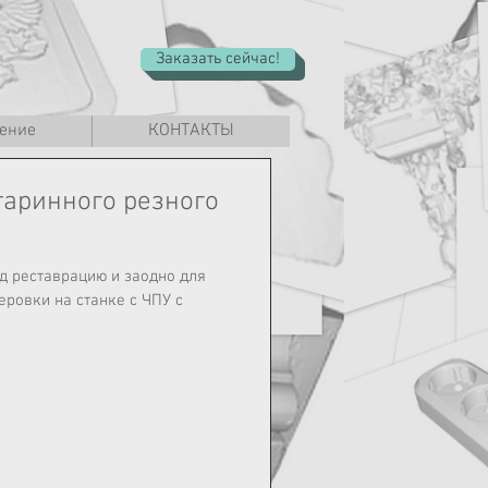
Заказать сейчас!
ение
КОНТАКТЫ
таринного резного
од реставрацию и заодно для
еровки на станке с ЧПУ с