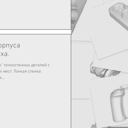
орпуса
ха.
" тонкостенных деталей с
ая стенка
...