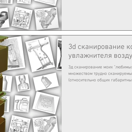
3d сканирование к
увлажнителя возду
3д сканирование моих "любимых
множеством трудно сканируемых мест. Тонк
(относительно общих габаритных