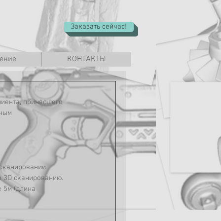
Заказать сейчас!
ение
КОНТАКТЫ
лиента, принесшего 
ным 
 сканировании 
 3D сканированию. 
 5м (длина 