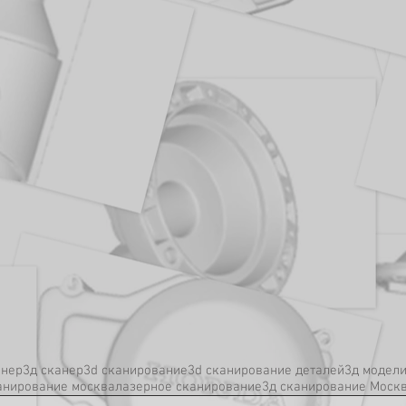
анер
3д сканер
3d сканирование
3d сканирование деталей
3д модел
анирование москва
лазерное сканирование
3д сканирование Моск