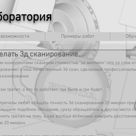
оратория
 возможности
Примеры работ
Обуч
елать 3д сканирование.
и конкурентами сканером стоимостью "за миллион" (это со слов к
ирование) и наш качественный 3d скан, сделанный профессиональ
сканирования. 
ом трепет, а кто то работает, так было и так будет.
трепалы любят обещать точность 3d сканирования 20 микрон при
лышите подобное обещание, сразу обращайтесь в другое место по
олить трепал на тему, а как вообще возможно измерить расстояние
ю 20 микрон. 