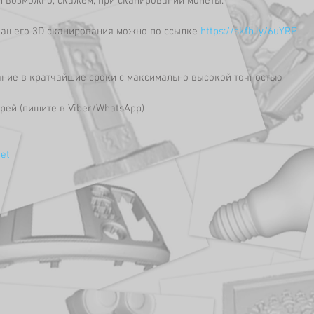
н возможно, скажем, при сканировании монеты.
нашего 3D сканирования можно по ссылке 
https://skfb.ly/6uYRP
ание в кратчайшие сроки с максимально высокой точностью 
дрей (пишите в Viber/WhatsApp) 
et 