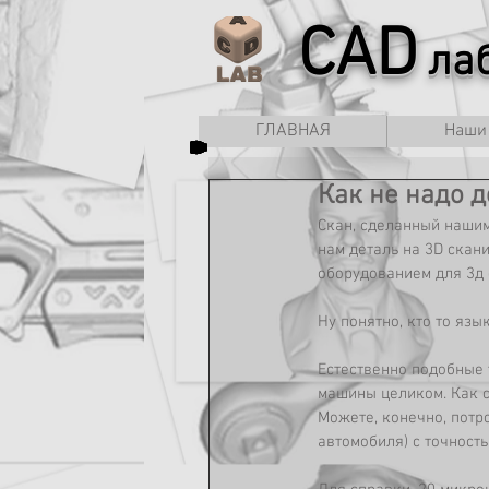
CAD
лаб
ГЛАВНАЯ
Наши
Как не надо д
Cкан, сделанный нашим
нам деталь на 3D скан
оборудованием для 3д 
Ну понятно, кто то язык
Естественно подобные 
машины целиком. Как с
Можете, конечно, потр
автомобиля) с точность