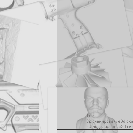
Теги:
3д сканирование
3d ск
3d моделироание
3d ск