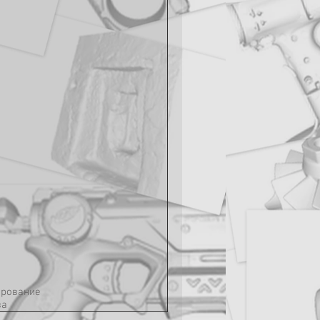
ирование
ва