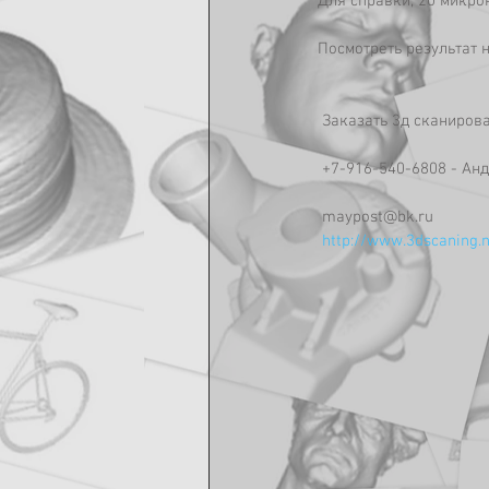
Для справки, 20 микро
Посмотреть результат 
 Заказать 3д сканиров
 +7-916-540-6808 - Ан
 maypost@bk.ru 
http://www.3dscaning.n