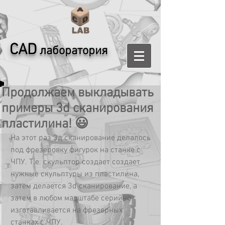
CAD
лаборатория
Продолжаем выкладывать
примеры 3d сканирования
пластилина! 😃
На этот раз 3д сканирование делалось 
под фрезеровку фигурок на станке с 
ЧПУ. Т.е. скульптор создает создает 
нужные скульптуры из пластилина, 
затем делается 3d сканирование, а 
затем в любом масштабе серийно 
изготавливается на фрезерных 
станках с ЧПУ.