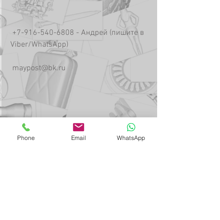
 +7-916-540-6808 - Андрей (пишите в 
Viber/WhatsApp) 
 maypost@bk.ru 
Phone
Email
WhatsApp
Теги:
3д сканирование
3d сканер
3д сканер
3d сканирование
3d сканирование деталей
3д моделирование
3d моделироание
3d сканирование москва