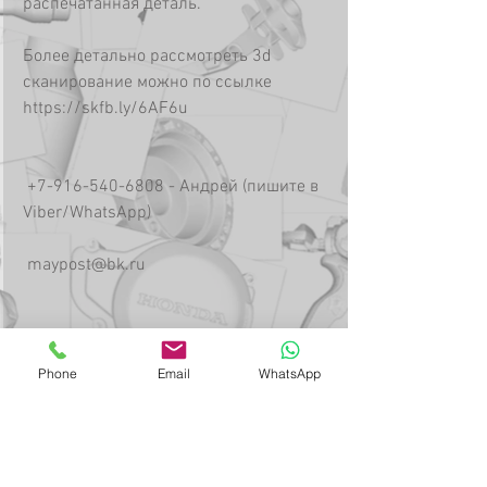
распечатанная деталь.
Более детально рассмотреть 3d 
сканирование можно по ссылке 
https://skfb.ly/6AF6u
 +7-916-540-6808 - Андрей (пишите в 
Viber/WhatsApp) 
 maypost@bk.ru 
Phone
Email
WhatsApp