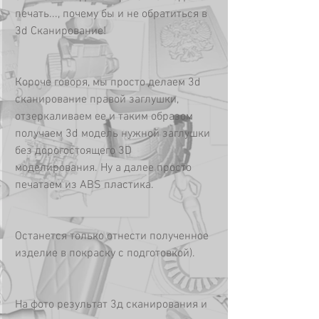
печать..., почему бы и не обратиться в 
3d Сканирование!
Короче говоря, мы просто делаем 3d 
сканирование правой заглушки, 
отзеркаливаем ее и таким образом 
получаем 3d модель нужной заглушки 
без дорогостоящего 3D 
моделирования. Ну а далее просто 
печатаем из ABS пластика. 
Останется только отнести полученное 
изделие в покраску с подготовкой).
На фото результат 3д сканирования и 