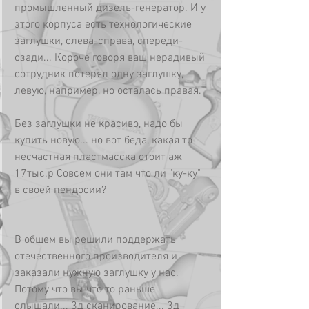
промышленный дизель-генератор. И у 
этого корпуса есть технологические 
заглушки, слева-справа, спереди-
сзади... Короче говоря ваш нерадивый 
сотрудник потерял одну заглушку, 
левую, например, но осталась правая. 
Без заглушки не красиво, надо бы 
купить новую... но вот беда, какая то 
несчастная пластмасска стоит аж 
17тыс.р Совсем они там что ли "ку-ку" 
в своей пендосии?
В общем вы решили поддержать 
отечественного производителя и 
заказали нужную заглушку у нас. 
Потому что вы что то раньше 
слышали... 3д сканирование... 3д 