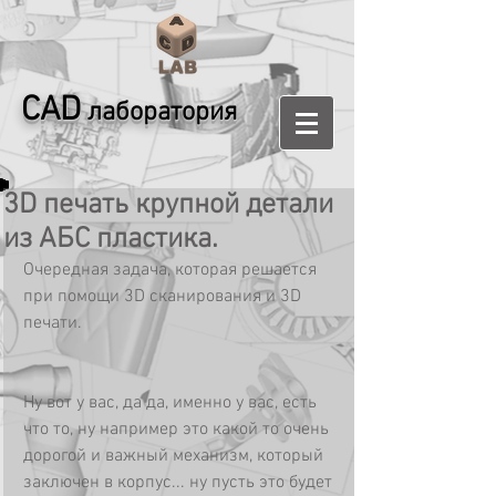
CAD
лаборатория
3D печать крупной детали
из АБС пластика.
Очередная задача, которая решается 
при помощи 3D сканирования и 3D 
печати.
Ну вот у вас, да да, именно у вас, есть 
что то, ну например это какой то очень 
дорогой и важный механизм, который 
заключен в корпус... ну пусть это будет 