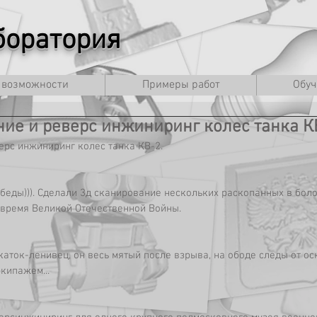
оратория
 возможности
Примеры работ
Обуч
ние и реверс инжиниринг колес танка К
ерс инжиниринг колес танка КВ-2.
беды))). Сделали 3д сканирование нескольких раскопанных в боло
 время Великой Отечественной Войны.
аток-ленивец, он весь мятый после взрыва, на ободе следы от оск
экипажем...