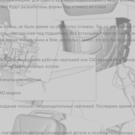
ерсинжиниринг для одного крупного подмосковного музея военной
лей будут разработаны формы под отливку из стали.
я войны, не было время на обработку отливок. Так на всем катке 
сть - посадочная под подшипник. Все остальное - просто "шершав
ая время жизни танка в бою, несколько минут, это все было не важ
то процесс создания рабочих чертежей или CAD моделей на основе
оит из двух основных этапов:
игинального изделия
CAD модели
создание плоских сопроводительных чертежей. Последнее время о
 повторяет геометрию сканируемой детали и поэтому полученные в