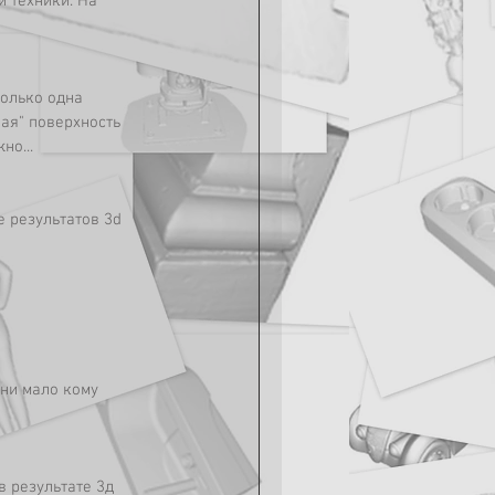
 техники. На 
только одна 
ая" поверхность 
но...
 результатов 3d 
ни мало кому 
 результате 3д 