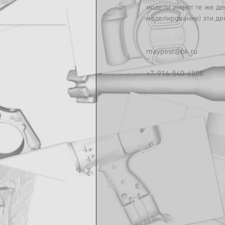
модели имеют те же де
моделирование) эти де
maypost@bk.ru 
+7-916-540-6808 