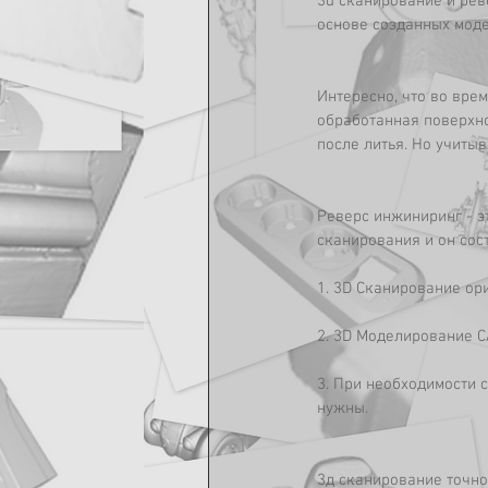
3d сканирование и рев
основе созданных моде
Интересно, что во врем
обработанная поверхно
после литья. Но учитыв
Реверс инжиниринг - э
сканирования и он сост
1. 3D Сканирование ор
2. 3D Моделирование 
3. При необходимости 
нужны.
3д сканирование точно