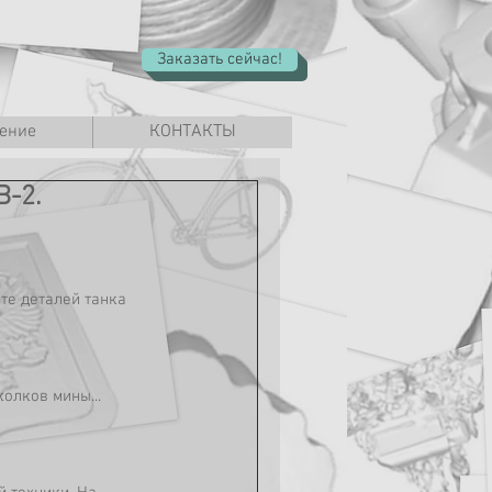
Заказать сейчас!
ение
КОНТАКТЫ
В-2.
те деталей танка 
олков мины... 