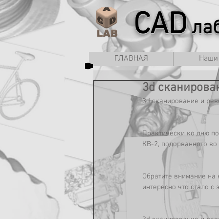
CAD
лаб
ГЛАВНАЯ
Наши
3d сканирова
3d сканирование и рев
Практически ко дню по
КВ-2, подорванного во
Обратите внимание на к
интересно что стало с 