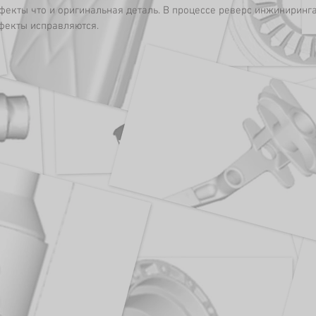
фекты что и оригинальная деталь. В процессе реверс инжиниринга
фекты исправляются.