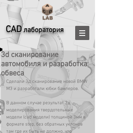
CAD
лаборатория
3d сканирование
автомобиля и разработка
обвеса
Сделали 3д сканирование новой BMW 
М3 и разработали юбки бамперов.
В данном случае результат 3д 
моделирования твердотельные 
модели (cad модели) толщиной 3мм в 
формате step, без обратных уклонов 
там где их быть не должно, что 