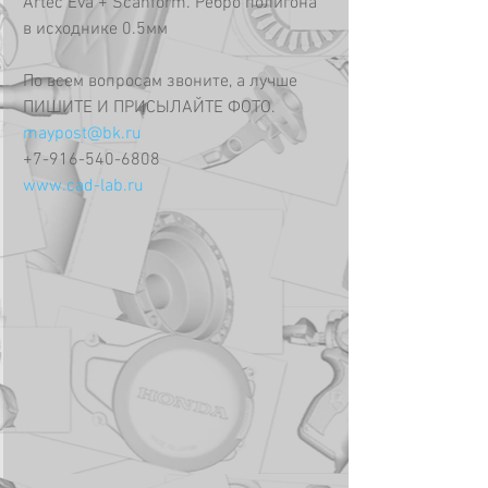
Artec Eva + Scanform. Ребро полигона 
в исходнике 0.5мм
По всем вопросам звоните, а лучше 
ПИШИТЕ И ПРИСЫЛАЙТЕ ФОТО.
maypost@bk.ru
+7-916-540-6808
www.cad-lab.ru