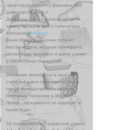
гарантирует простоту формовки, без 
дефектов и т.д. и т.п.
Далее они будут нарезаны на части, 
конвертированы в stl и напечатаны 
компанией 
box3d.ru
.
Таким образом заказчик получит 
мастер модели, которые примерит к 
автомобилю, вышкурит и далее снимет 
с них матрицы под карбон.
Возникает вопрос, раз в конечном 
счете все равно получаем stl, то не 
проще ли моделировать сразу в 
полигонах, например в 3ds Max? 
Проще... но к машине не подойдет и 
криво будет.
3d сканирование стандартное, сканер 