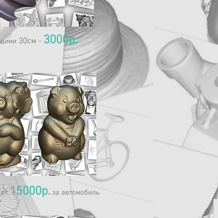
3000р.
30см -
ющими
15000р.
 от
за автомобиль