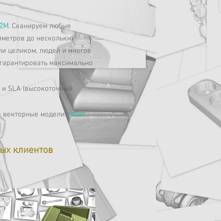
 2M
. Сканируем любые
иметров до нескольких
ли целиком, людей и многое
 гарантировать максимально
) и SLA (высокоточный
 Formlabs Form 2.
в векторные модели:
Artec
ых клиентов