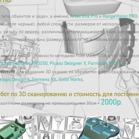
 ПО:
 типа объектов и задач, а именно
Artec Eva Pro
и
RangeVision PRO
ом числе черные), любой сложности. размером от нескольких милл
у, резьбу по дереву, различные детали машиностроения, автомоби
ация пропорциональна размеру объекта, но в любом случае можем
 результаты.
модели любой сложности методами FDM (АБС, ПЛА и т.п. пластики
Picaso Designer PRO250, Picaso Designer X,
ечение
для создания 3D сканов, их обработки и преобразования 
magic Design X, Siemens NX, Solid Works.
бот по 3D сканированию и стоимость для постоянн
2000р
баритными размерами не превышающими 30см
-
.