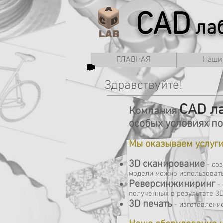
CAD
лаб
ГЛАВНАЯ
Наши
Здравствуйте!
CAD л
Компания
особых условиях по
Мы оказываем услуги
3D сканирование
- со
модели можно использовать
Реверсинжиниринг
- 
полученных в результате 3
3D печать
- изготовлени