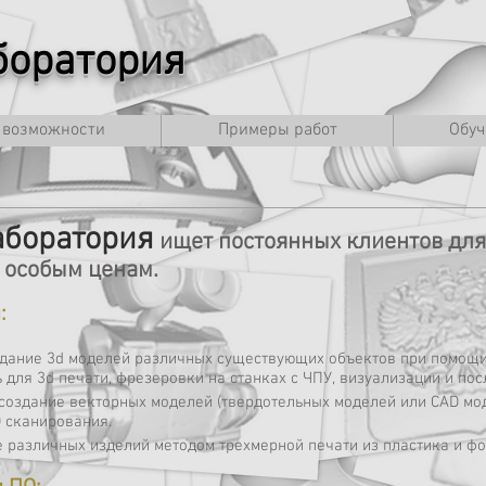
оратория
 возможности
Примеры работ
Обуч
аборатория
ищет постоянных клиентов для
 особым ценам.
:
здание 3d моделей различных существующих объектов при помощи
 для 3d печати, фрезеровки на станках с ЧПУ, визуализации и п
создание векторных моделей (твердотельных моделей или CAD мо
D сканирования.
е различных изделий методом трехмерной печати из пластика и ф