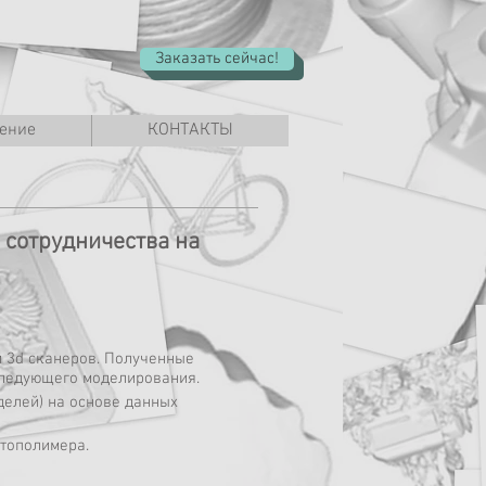
Заказать сейчас!
ение
КОНТАКТЫ
 сотрудничества на
 3d сканеров. Полученные
оследующего моделирования.
делей) на основе данных
отополимера.