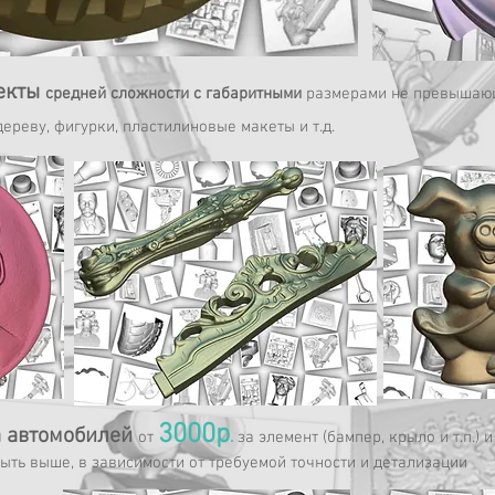
екты
средней сложности с габаритными
размерами не превыша
дереву, фигурки, пластилиновые макеты и т.д.
3000р
а автомобилей
от
.
за элемент (бампер, крыло и т.п.) и
ыть выше, в зависимости от
требуемой
точности и детализации