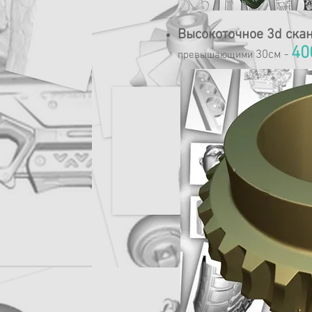
Высокоточное 3d ска
40
30см -
превышающими