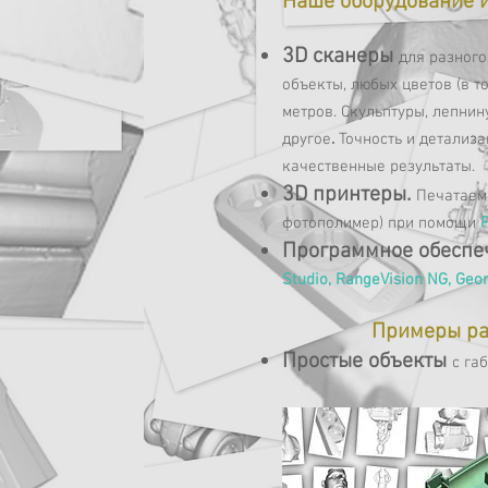
Наше оборудование и
3D сканеры
для разного
объекты, любых цветов (в т
метров.
Скульптуры, лепнин
другое
.
Точность и детализ
качественные
3D принтеры.
Печатаем 
фотополимер) при помощи
Программное обесп
Studio, RangeVision NG, Geo
Примеры ра
Простые объекты
с га