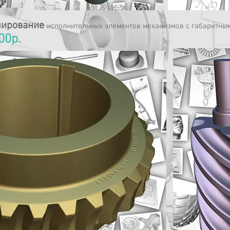
нирование
исполнительных элементов механизмов
с габаритны
00р.