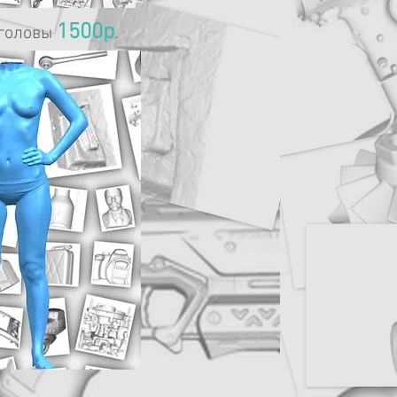
1500р
 головы
.