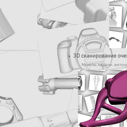
3D сканирование оче
Монеты, медали, жетоны