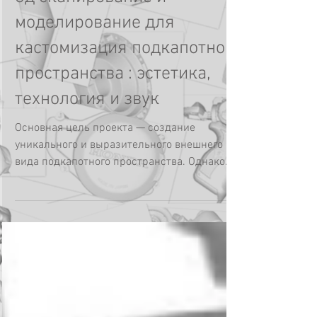
3д сканирование и
моделирование для
кастомизация подкапотного
пространства : эстетика,
технология и звук
Основная цель проекта — создание
уникального и выразительного внешнего
вида подкапотного пространства. Однако
визуальная составляющая —...