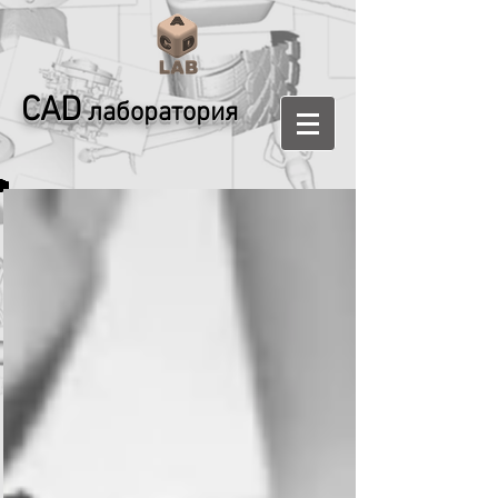
CAD
лаборатория